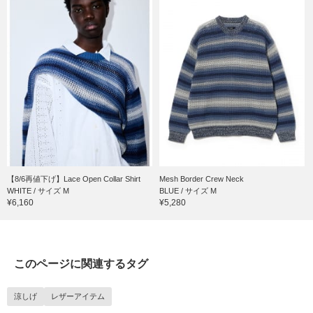
【8/6再値下げ】Lace Open Collar Shirt
Mesh Border Crew Neck
WHITE / サイズ M
BLUE / サイズ M
¥6,160
¥5,280
このページに関連するタグ
涼しげ
レザーアイテム