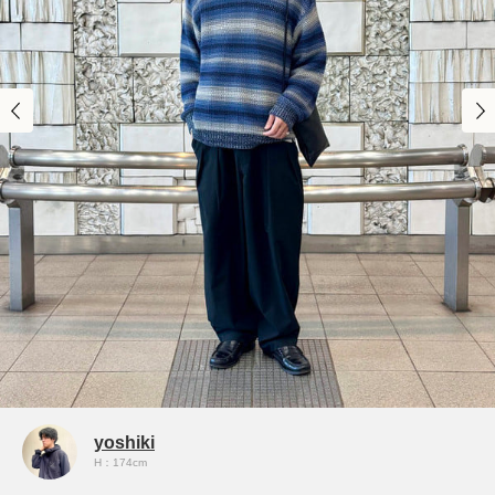
yoshiki
H：174cm