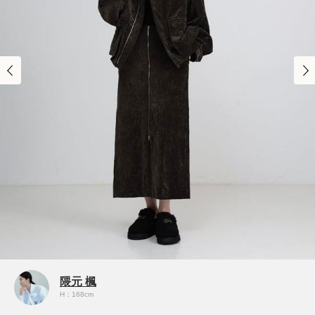
隈元 楓
H：168cm