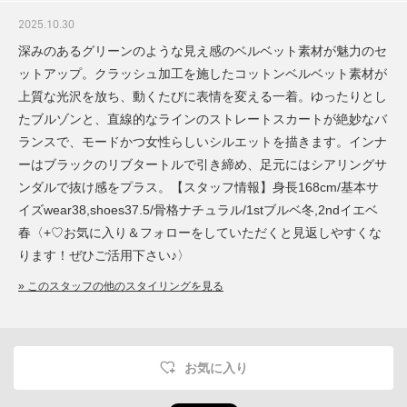
2025.10.30
深みのあるグリーンのような見え感のベルベット素材が魅力のセ
ットアップ。クラッシュ加工を施したコットンベルベット素材が
上質な光沢を放ち、動くたびに表情を変える一着。ゆったりとし
たブルゾンと、直線的なラインのストレートスカートが絶妙なバ
ランスで、モードかつ女性らしいシルエットを描きます。インナ
ーはブラックのリブタートルで引き締め、足元にはシアリングサ
ンダルで抜け感をプラス。【スタッフ情報】身長168cm/基本サ
イズwear38,shoes37.5/骨格ナチュラル/1stブルベ冬,2ndイエベ
春〈+♡お気に入り＆フォローをしていただくと見返しやすくな
ります！ぜひご活用下さい♪〉
» このスタッフの他のスタイリングを見る
お気に入り