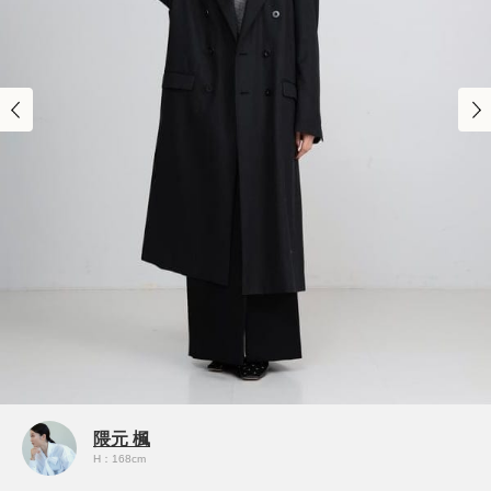
隈元 楓
H：168cm