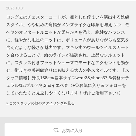
2025.10.31
ロング丈のチェスターコートが、凛とした佇まいを演出する洗練
スタイル。やや広めの肩幅がメンズライクな印象を与えつつ、モ
ヘヤのオフタートルニットが柔らかさを添え、絶妙なバランス
に。軽やかな毛足のニットは、ボリュームがありながらも空気を
含んだような軽さが魅力です。マキシ丈のウールツイルスカート
を合わせることで、縦のラインが強調され、上品なシルエット
に。スタッズ付きフラットシューズでモードなアクセントを効か
せ、街歩きや美術館巡りにも映える大人の冬スタイルです。【ス
タッフ情報】身長168cm/基本サイズwear38,shoes37.5/骨格ナチ
ュラル/1stブルベ冬,2ndイエベ春〈+♡お気に入り＆フォローを
していただくと見返しやすくなります！ぜひご活用下さい♪〉
» このスタッフの他のスタイリングを見る
お気に入り