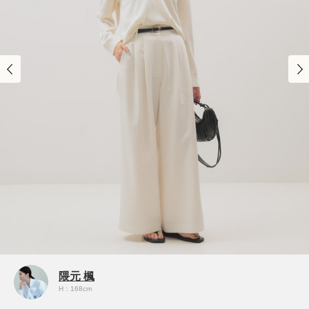
隈元 楓
H：168cm