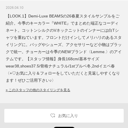
2026.04.10
【LOOK.1】Demi-Luxe BEAMSの26春夏スタイルサンプルをご
紹介。今季のキーカラー『WHITE』でまとめた端正なコーディ
ネート。コットンシルクのVネックニットのインナーには白Tシ
ャツを重ねています。フロントだけインしてメリハリのあるスタ
イリングに。バッグやシューズ、アクセサリーなど小物はブラッ
クで統一。チョーカーは今季のNEWブランド〈Lemme.〉のアイ
テムです。【スタッフ情報】身長168cm/基本サイズ
wear38,shoes37.5/骨格ナチュラル/1stブルベ冬,2ndイエベ春
〈+♡お気に入り＆フォローをしていただくと見返しやすくなり
ます！ぜひご活用下さい♪〉
» このスタッフの他のスタイリングを見る
お気に入り