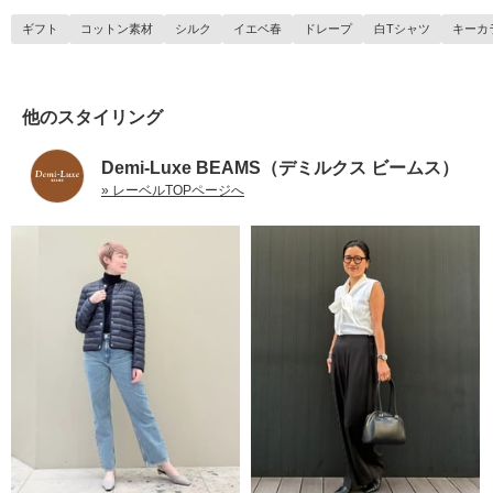
ギフト
コットン素材
シルク
イエベ春
ドレープ
白Tシャツ
キーカ
他のスタイリング
Demi-Luxe BEAMS（デミルクス ビームス）
» レーベルTOPページへ