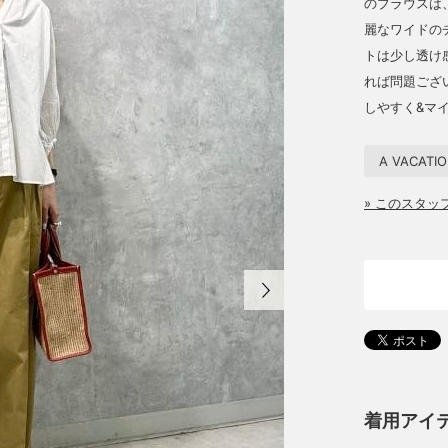
のブラウスは
麗なワイドの
トは少し透け
れば問題ござ
しやすく&マ
A VACATI
» このスタ
着用アイ