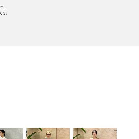
m ...
ズ 37