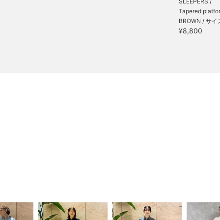
SLEEPERS /
Tapered platfor
BROWN / サイ
¥8,800