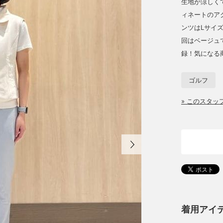
生地が涼しく
ィネートのア
ンツはLサイ
回はベージュ
録！気になる
ゴルフ
» このスタ
着用アイ