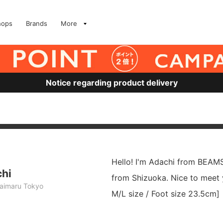
hops
Brands
More
Notice regarding product delivery
Hello! I'm Adachi from BEAM
chi
from Shizuoka. Nice to meet 
imaru Tokyo
M/L size / Foot size 23.5cm]