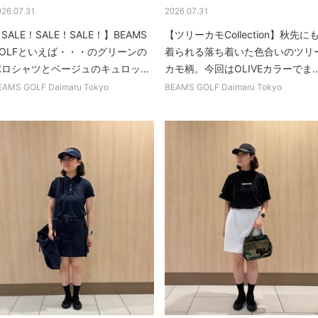
026.07.31
2026.07.31
SALE！SALE！SALE！】BEAMS
【ツリーカモCollection】秋先に
GOLFといえば・・・のグリーンの
着られる落ち着いた色合いのツリ
ポロシャツとベージュのキュロッ...
カモ柄。今回はOLIVEカラーでま..
EAMS GOLF Daimaru Tokyo
BEAMS GOLF Daimaru Tokyo