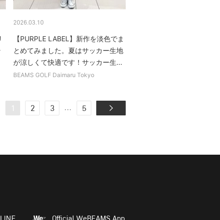
2026.03.10
リ
【PURPLE LABEL】新作を淡色でま
ラ
とめてみました。夏はサッカー生地
が涼しくて快適です！サッカー生...
BEAMS GOLF Daimaru Tokyo
...
1
2
3
5
LINE
Official WeBEAMS App