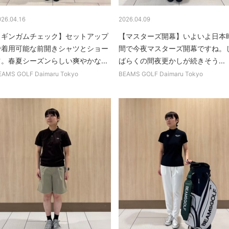
026.04.16
2026.04.09
【ギンガムチェック】セットアップ
【マスターズ開幕】いよいよ日本
で着用可能な前開きシャツとショー
間で今夜マスターズ開幕ですね。
ツ。春夏シーズンらしい爽やかな...
ばらくの間夜更かしが続きそう...
EAMS GOLF Daimaru Tokyo
BEAMS GOLF Daimaru Tokyo