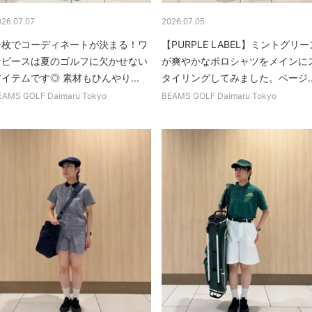
026.07.07
2026.07.05
一枚でコーディネートが決まる！ワ
【PURPLE LABEL】ミントグリー
ンピースは夏のゴルフに欠かせない
が爽やかなポロシャツをメインに
イテムです◎ 素材もひんやり...
タイリングしてみました。ベージ..
EAMS GOLF Daimaru Tokyo
BEAMS GOLF Daimaru Tokyo