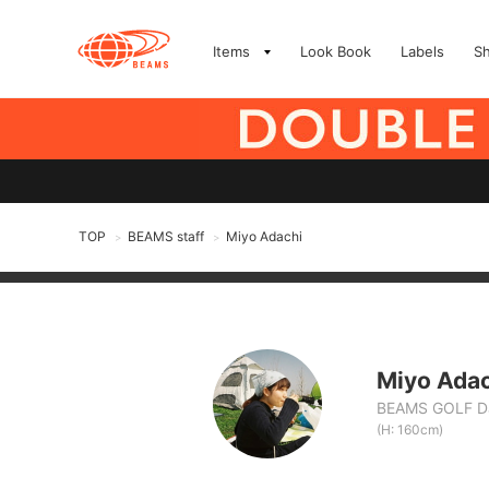
Items
Look Book
Labels
S
TOP
BEAMS staff
Miyo Adachi
>
>
Miyo Ada
BEAMS GOLF Da
(H: 160cm)