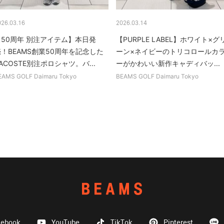
026.03.16
2026.03.14
【50周年 別注アイテム】本日発
【PURPLE LABEL】ホワイト×グ
！BEAMS創業50周年を記念した
ーン×ネイビーのトリコロールカ
ACOSTE別注ポロシャツ。バ...
ーがかわいい新作キャディバッ...
EAMS GOLF Daimaru Tokyo
BEAMS GOLF Daimaru Tokyo
cebook
YouTube
TikTok
Pinterest