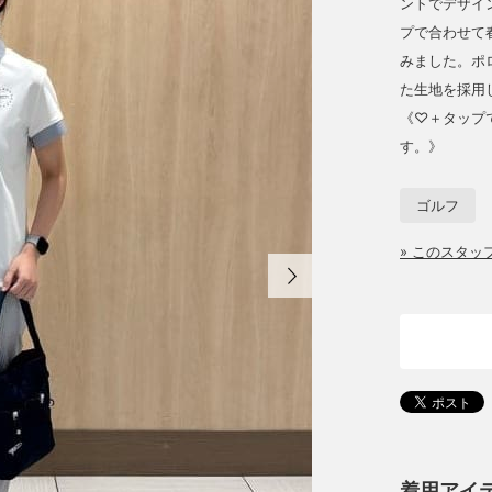
ントでデザイ
プで合わせて
みました。ポ
た生地を採用
《♡＋タップ
す。》
ゴルフ
» このスタ
着用アイ