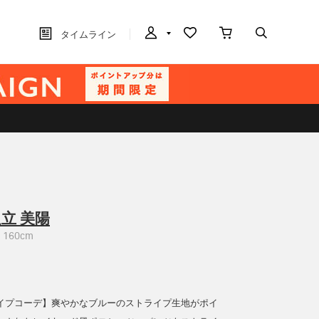
タイムライン
立 美陽
160cm
イプコーデ】爽やかなブルーのストライプ生地がポイ