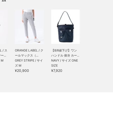
L / ス
ORANGE LABEL / ク
【8/6値下げ】ワン
...
ールマックス（...
ハンドル 保冷 カー...
 M
GREY STRIPE / サイ
NAVY / サイズ ONE
ズ M
SIZE
¥20,900
¥7,920