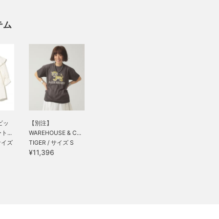
テム
ビッ
【別注】
...
WAREHOUSE & C...
 サイズ
TIGER / サイズ S
¥11,396