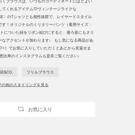
引くブラウスは、いつものコーディネートにほどよい
してくれるアイテム♡ヴィンテージライクな
USE〉のTシャツとも相性抜群で、レイヤードスタイル
です！オリジナルのミリタリーパンツ（着用サイズ：
ットについた紐をリボン結びにすると、後ろ姿にもさり
ーなアクセントが加わります♩ もし気になる商品があ
♡+］でお気に入りしていただくとあとから見返せま
 恵比寿のインスタグラムも是非ご覧ください♩
E&CO.
フリルブラウス
ッフの他のスタイリングを見る
お気に入り