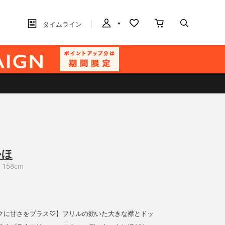
タイムライン
かほ
158cm
クに甘さをプラス♡】フリルの効いた大きな襟とドッ