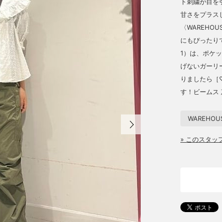
ト刺繍が目を
甘さをプラス
〈WAREHO
にもぴったり
1）は、ポケ
げないガーリ
りましたら［
す！ビームス
WAREHOUS
» このスタ