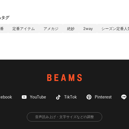
るタグ
番
定番アイテム
アメカジ
絶妙
2way
シーズン定番人
cebook
YouTube
TikTok
Pinterest
音声読み上げ・文字サイズなどの調整