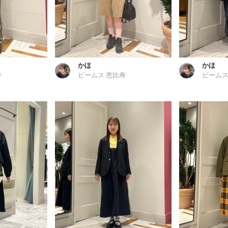
かほ
かほ
寿
ビームス 恵比寿
ビームス