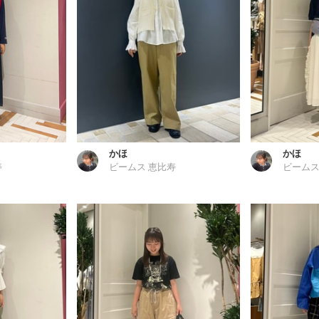
かほ
かほ
寿
ビームス 恵比寿
ビームス