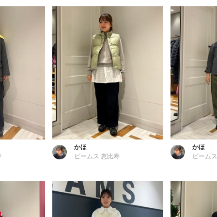
かほ
かほ
寿
ビームス 恵比寿
ビームス