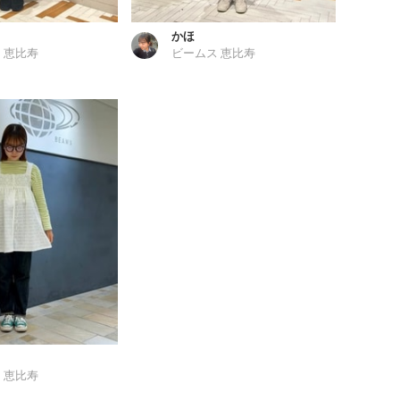
かほ
 恵比寿
ビームス 恵比寿
 恵比寿