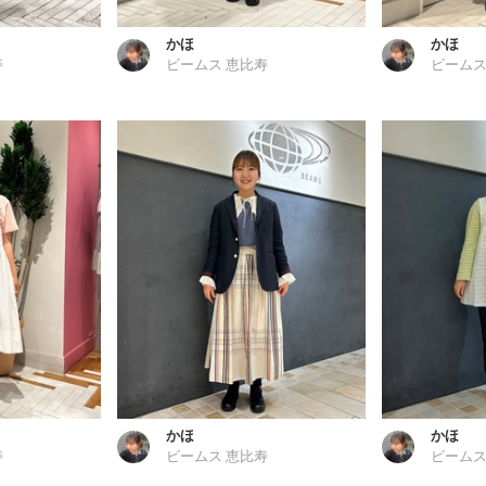
かほ
かほ
寿
ビームス 恵比寿
ビームス
かほ
かほ
寿
ビームス 恵比寿
ビームス