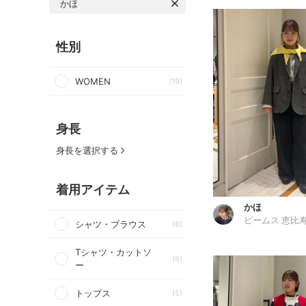
かほ
性別
WOMEN
(19)
身長
身長を選択する
着用アイテム
かほ
ビームス 恵比
シャツ・ブラウス
(8)
Tシャツ・カットソ
(6)
ー
トップス
(5)