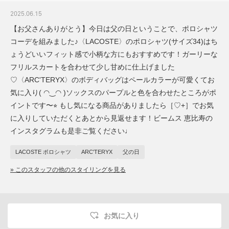
2025.06.15
【お父さんありがとう】今日は父の日ということで、ポロシャツ
コーデを組みました♪〈LACOSTE〉のポロシャツ(サイズ34)はち
ょうどいいフィット感で小柄な方にもおすすめです！ガーリーな
フリルスカートを合わせて少し甘めに仕上げました
♡〈ARC'TERYX〉のボディバッグはペールカラーが可愛くてお
気に入り( ◠‿◠ )ソックスのパープルと色を合わせたところがポ
イントです〜⭐︎ もし気になる商品がありましたら［♡+］でお気
に入りしていただくとあとから見返せます！ビームス 恵比寿の
インスタグラムも是非ご覧ください♩
LACOSTE ポロシャツ
ARC'TERYX
父の日
» このスタッフの他のスタイリングを見る
お気に入り