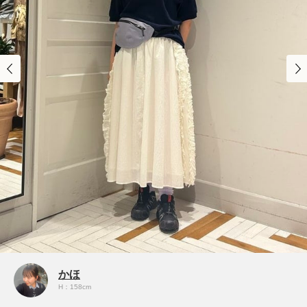
かほ
H：158cm