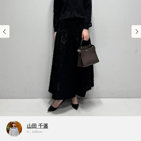
山田 千遥
H：169cm