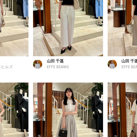
山田 千遥
山田 千
木ヒルズ
EFFE BEAMS
EFFE BE