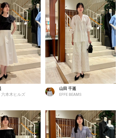
遥
山田 千遥
 六本木ヒルズ
EFFE BEAMS