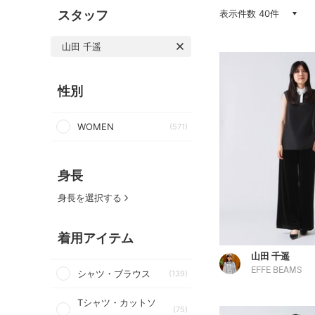
スタッフ
表示件数 40件
山田 千遥
性別
WOMEN
(571)
身長
身長を選択する
着用アイテム
山田 千遥
EFFE BEAMS
シャツ・ブラウス
(139)
Tシャツ・カットソ
(75)