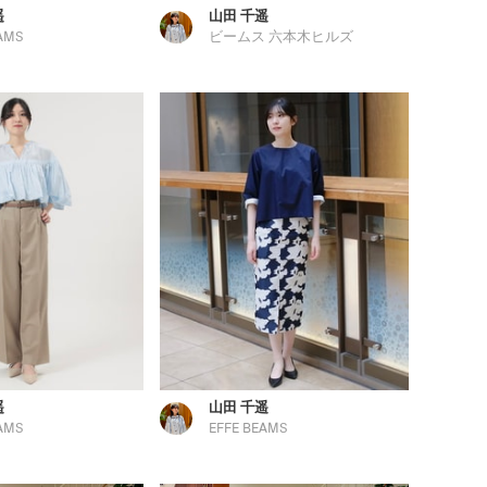
遥
山田 千遥
AMS
ビームス 六本木ヒルズ
遥
山田 千遥
AMS
EFFE BEAMS