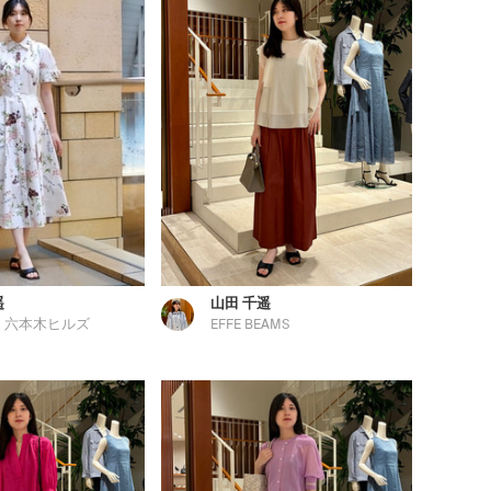
遥
山田 千遥
 六本木ヒルズ
EFFE BEAMS