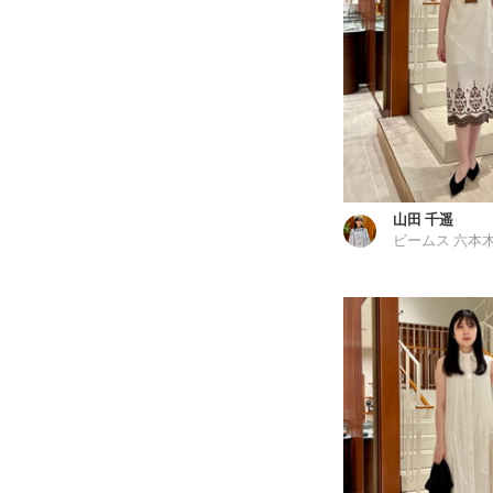
山田 千遥
ビームス 六本