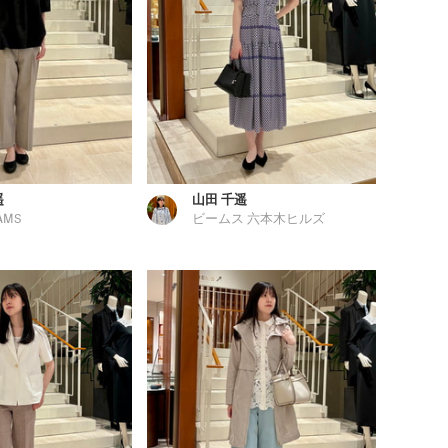
遥
山田 千遥
AMS
ビームス 六本木ヒルズ