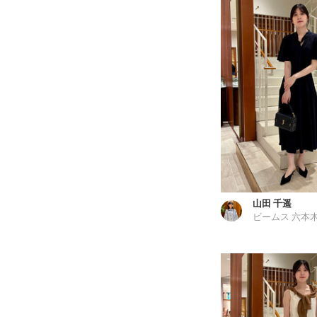
山田 千遥
ビームス 六本