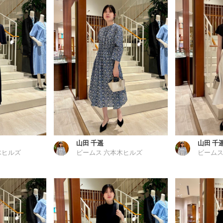
山田 千遥
山田 千
木ヒルズ
ビームス 六本木ヒルズ
ビームス