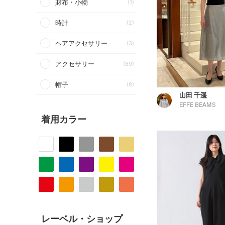
財布・小物
(1)
時計
(2)
ヘアアクセサリー
(3)
アクセサリー
(69)
帽子
(8)
山田 千遥
EFFE BEAMS
着用カラー
レーベル・ショップ