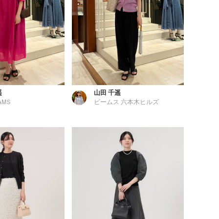
遥
山田 千遥
AMS
ビームス 六本木ヒルズ