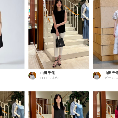
山田 千遥
山田 千
EFFE BEAMS
ビームス