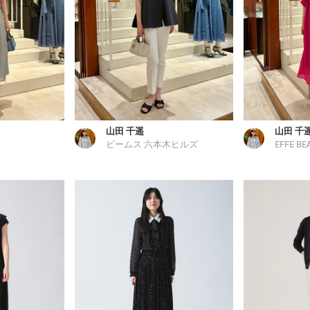
山田 千遥
山田 千
ビームス 六本木ヒルズ
EFFE BE