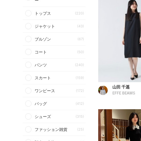
ー
トップス
(220)
ジャケット
(43)
ブルゾン
(67)
コート
(50)
パンツ
(240)
スカート
(159)
山田 千遥
ワンピース
(172)
EFFE BEAMS
バッグ
(412)
シューズ
(315)
ファッション雑貨
(25)