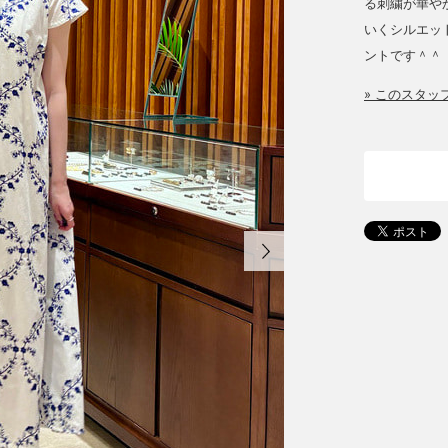
る刺繍が華や
いくシルエッ
ントです＾＾
» このスタ