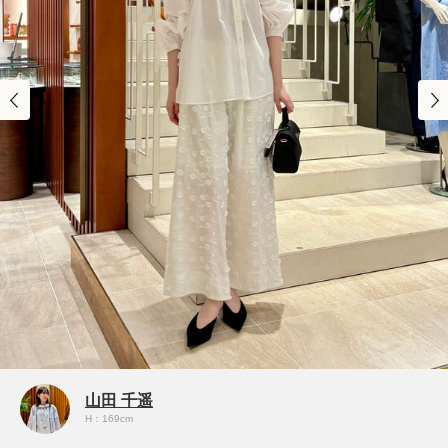
山田 千遥
H：169cm