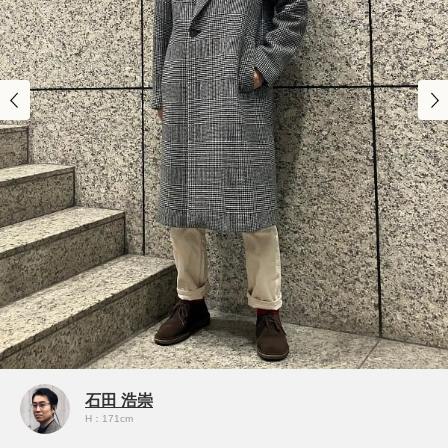
石田 浩崇
H：171cm