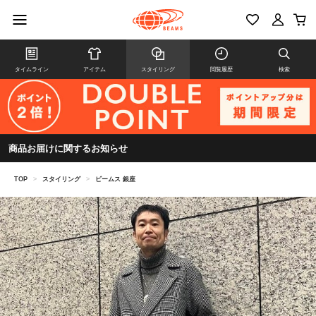
タイムライン
アイテム
スタイリング
閲覧履歴
検索
商品お届けに関するお知らせ
TOP
>
スタイリング
>
ビームス 銀座