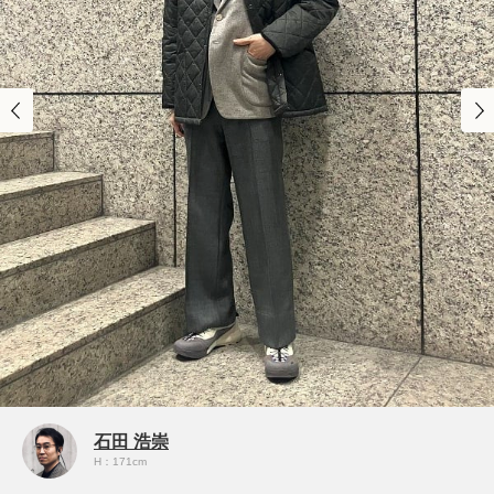
石田 浩崇
H：171cm