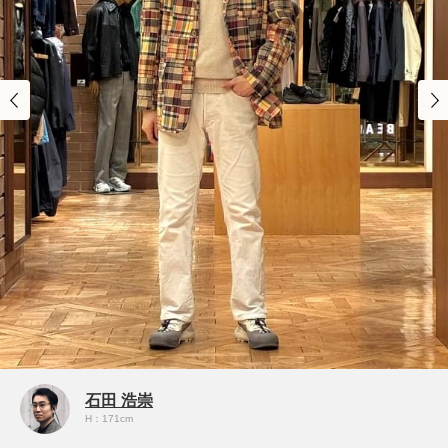
石田 浩崇
H：171cm