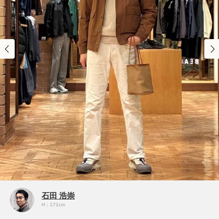
石田 浩崇
H：171cm