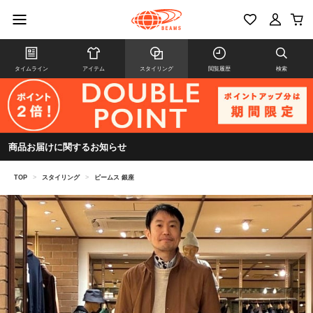
タイムライン
アイテム
スタイリング
閲覧履歴
検索
商品お届けに関するお知らせ
TOP
>
スタイリング
>
ビームス 銀座