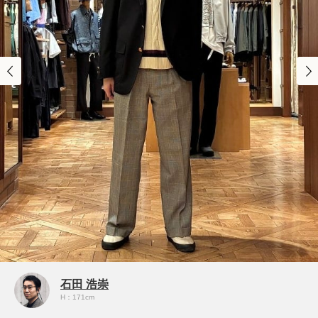
石田 浩崇
H：171cm