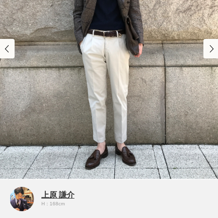
上原 謙介
H：168cm