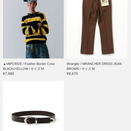
▲VAPORIZE / Feather Border Crew
Wrangler / WRANCHER DRESS JEAN
BLACKxYELLOW / サイズ M
BROWN / サイズ M
¥7,480
¥8,470