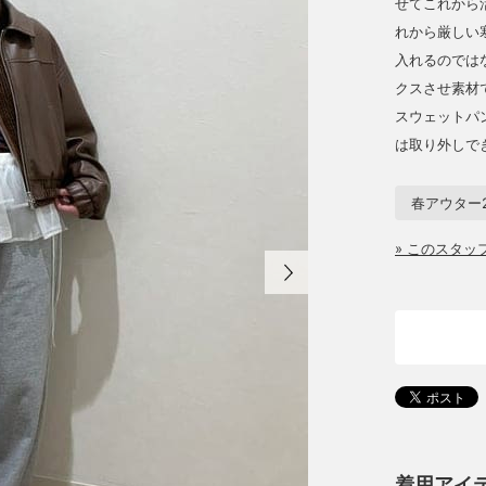
せてこれから
れから厳しい
入れるのでは
クスさせ素材
スウェットパ
は取り外しで
春アウター2
» このスタ
着用アイ