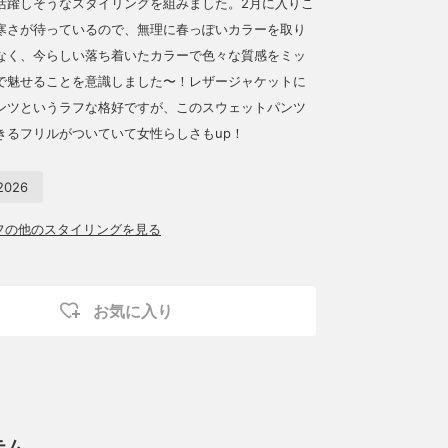
活躍しそうなスタイリングを組みました。2月に入りこ
寒さが待っているので、無理に春っぽいカラーを取り
なく、今らしい落ち着いたカラーで色々な質感をミッ
で魅せることを意識しました〜！レザージャケットに
ンツというラフな格好ですが、このスウェットパンツ
きるフリルがついていて女性らしさもup！
026
ッフの他のスタイリングを見る
お気に入り
テム