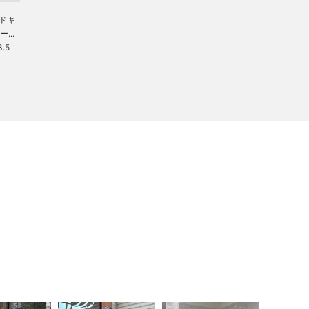
ードキ
...
.5