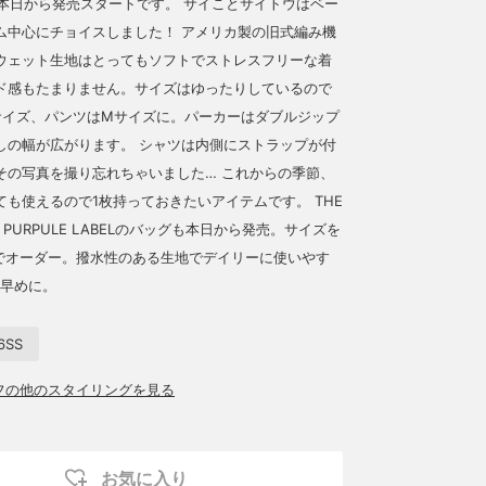
ly。本日から発売スタートです。 サイことサイトウはベー
ム中心にチョイスしました！ アメリカ製の旧式編み機
ウェット生地はとってもソフトでストレスフリーな着
ド感もたまりません。サイズはゆったりしているので
サイズ、パンツはMサイズに。パーカーはダブルジップ
しの幅が広がります。 シャツは内側にストラップが付
その写真を撮り忘れちゃいました… これからの季節、
ても使えるので1枚持っておきたいアイテムです。 THE
CE PURPULE LABELのバッグも本日から発売。サイズを
OYでオーダー。撥水性のある生地でデイリーに使いやす
お早めに。
26SS
ッフの他のスタイリングを見る
お気に入り