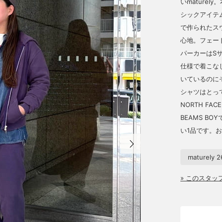
いmature
シックアイテ
で作られたス
心地。フェー
パーカーはS
仕様で着こな
いているのに
シャツはとっ
NORTH FA
BEAMS B
い1品です。
maturely 
» このスタ