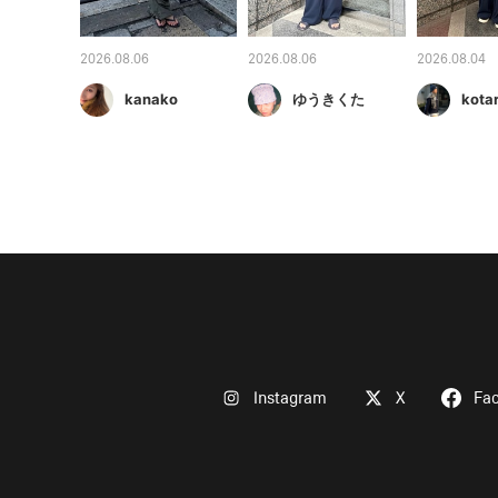
2026.08.06
2026.08.06
2026.08.04
kanako
ゆうきくた
kota
Instagram
X
Fa