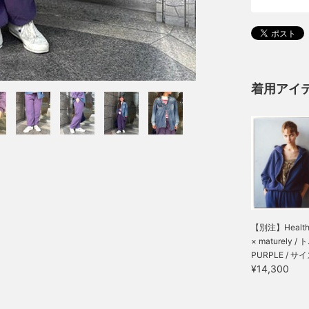
着用アイ
【別注】Healthk
× maturely / ト.
PURPLE / サイ
¥14,300