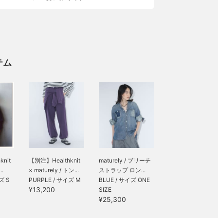
テム
nit
【別注】Healthknit
maturely / ブリーチ
..
× maturely / トン...
ストラップ ロン...
ズ S
PURPLE / サイズ M
BLUE / サイズ ONE
¥13,200
SIZE
¥25,300