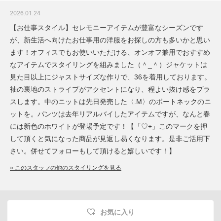
2026.01.24
【お仕事スタイル】セレモニーアイテムが豊富なシーズンです
が、新生活へ向けたお仕事用の洋服をお探しの方も多いかと思い
ます！オフィスでもお使いいただける、オンオフ兼用でおすすめ
なアイテムでスタイリングを組みました（＾_＾）ジャケットは
見た目以上にジャストサイズな作りで、36を着用しております。
袖の裏地のストライプがアクセントになり、程よい抜け感をプラ
スします。中のニットは先日発売した〈.M〉のボートネックのニ
ットを。パンツは去年リアルバイしたアイテムですが、なんと春
には新色のホワイトが登場予定です！【「♡+」このマークを押
して頂くと気になった商品が見返し易くなります。是非ご活用下
さい。併せてフォローもして頂けると嬉しいです！】
» このスタッフの他のスタイリングを見る
お気に入り