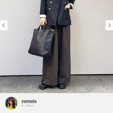
yamada
H：159cm