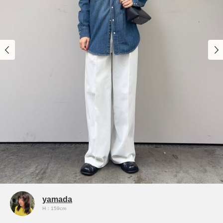
yamada
H：159cm