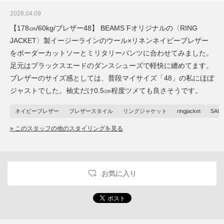
2026.04.09
【178㎝/60kg/ブレザー48】 BEAMS Fオリジナルの〈RING
JACKET〉製イージーラインのウール×リネンネイビーブレザー
をボーダーカットソーとミリタリーパンツに合わせてみました。
足元はブラックスエードのダンスシューズで軽快に纏めてます。
ブレザーのサイズ感としては、普段マイサイズ「48」の私にほぼ
ジャストでした。袖丈だけ0.5㎝程度ツメても良さそうです。
ネイビーブレザー
ブレザースタイル
リングジャケット
ringjacket
SAIN
» このスタッフの他のスタイリングを見る
お気に入り