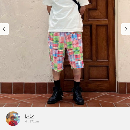
レン
H：171cm