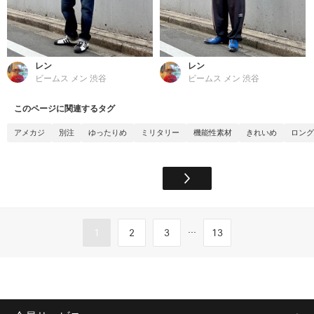
レン
レン
ビームス メン 渋谷
ビームス メン 渋谷
このページに関連するタグ
アメカジ
別注
ゆったりめ
ミリタリー
機能性素材
きれいめ
ロング
...
1
2
3
13