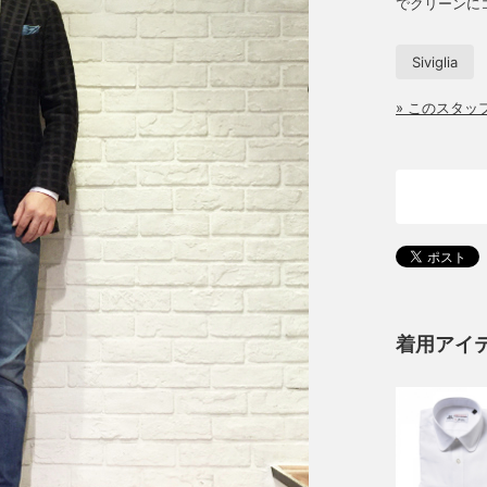
でクリーンに
Siviglia
» このスタ
着用アイ