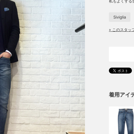
私もよくする
Siviglia
» このスタ
着用アイ