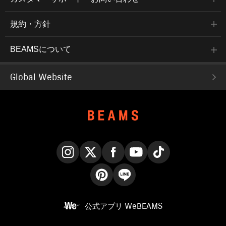
規約・方針
BEAMSについて
Global Website
Instagram
X
Facebook
YouTube
TikTok
Pinterest
LINE
公式アプリ
WeBEAMS