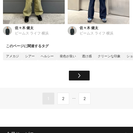
佐々木 健太
佐々木 健太
ビームス ライフ 横浜
ビームス ライフ 横浜
このページに関連するタグ
アメカジ
シアー
ヘルシー
発色が良い
透け感
クリーンな印象
ショ
...
1
2
2