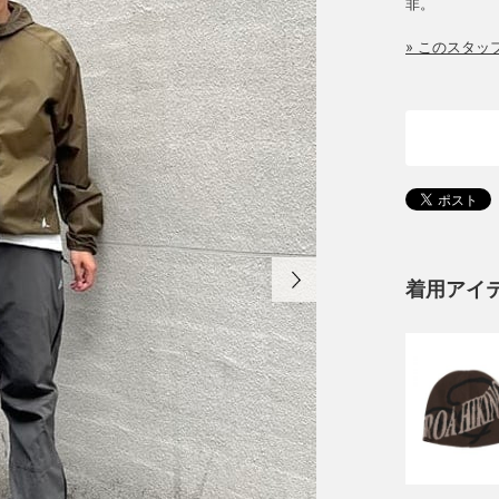
非。
» このスタ
着用アイ