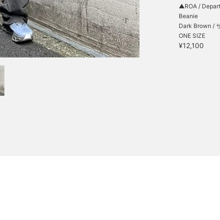
▲ROA / Depar
Beanie
Dark Brown /
ONE SIZE
¥12,100