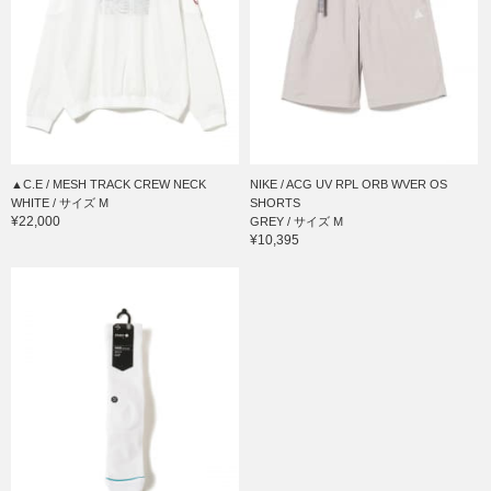
▲C.E / MESH TRACK CREW NECK
NIKE / ACG UV RPL ORB WVER OS
WHITE / サイズ M
SHORTS
¥22,000
GREY / サイズ M
¥10,395