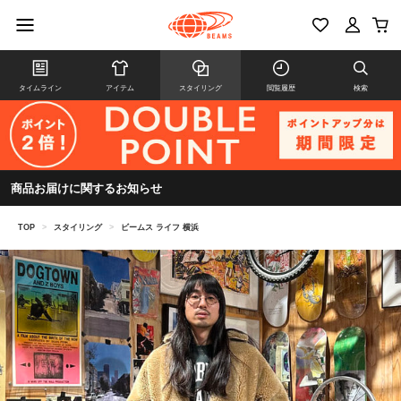
タイムライン
アイテム
スタイリング
閲覧履歴
検索
商品お届けに関するお知らせ
TOP
>
スタイリング
>
ビームス ライフ 横浜