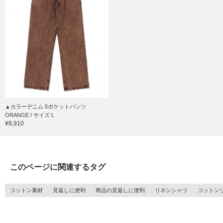
▲カラーデニム 5ポケットパンツ
ORANGE / サイズ L
¥8,910
このページに関連するタグ
コットン素材
見返しに便利
商品の見返しに便利
リネンシャツ
コットン