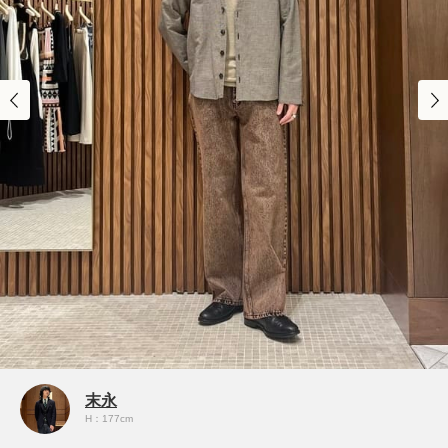
末永
H：177cm