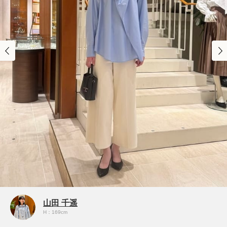
山田 千遥
H：169cm