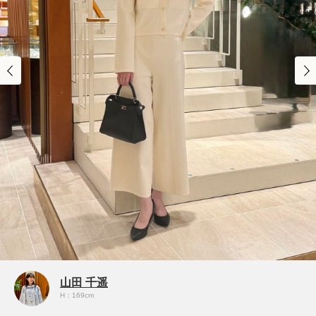
山田 千遥
H：169cm