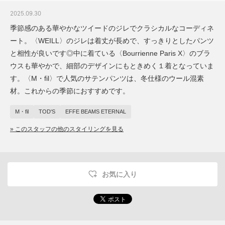
2025.09.30
季節感のある華やかなツイードのジレでクラシカルなコーディネ
ート。〈WEILL〉のジレは着丈が長めで、すっきりとしたパンツ
と相性が良いです◎中に着ている〈Bourrienne Paris X〉のブラ
ウスも華やかで、細部のデザインにもときめく１着となっていま
す。〈M・fil〉で人気のサテンパンツは、冬仕様のウール混素
材。これからの季節におすすめです。
M・fil
TOD'S
EFFE BEAMS ETERNAL
» このスタッフの他のスタイリングを見る
お気に入り