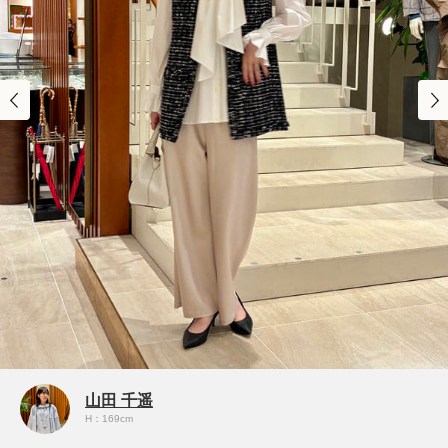
山田 千遥
H：169cm