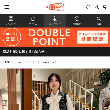
タイムライン
アイテム
スタイリング
閲覧履歴
検索
商品お届けに関するお知らせ
TOP
>
スタイリング
>
ビームス 六本木ヒルズ