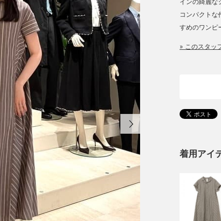
インの綺麗な
コンパクトな
すめのワンピ
» このスタ
着用アイ