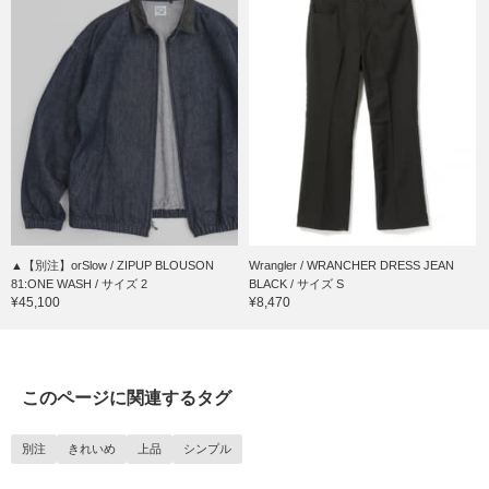
▲【別注】orSlow / ZIPUP BLOUSON
Wrangler / WRANCHER DRESS JEAN
81:ONE WASH / サイズ 2
BLACK / サイズ S
¥45,100
¥8,470
このページに関連するタグ
別注
きれいめ
上品
シンプル