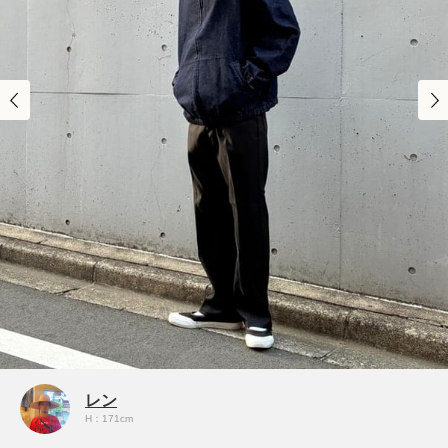
レン
H：171cm