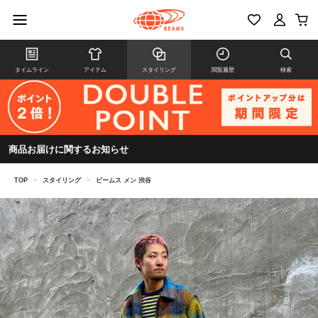
タイムライン
アイテム
スタイリング
閲覧履歴
検索
商品お届けに関するお知らせ
TOP
>
スタイリング
>
ビームス メン 渋谷