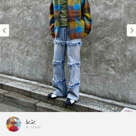
レン
H：171cm