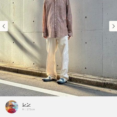
レン
H：171cm