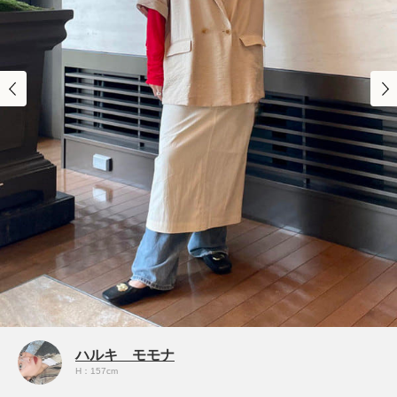
ハルキ モモナ
H：157cm