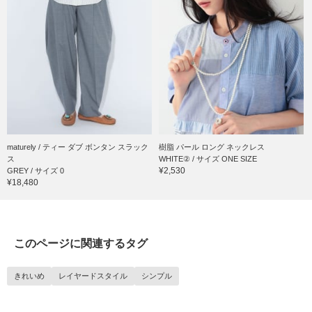
maturely / ティー ダブ ボンタン スラック
樹脂 パール ロング ネックレス
ス
WHITE② / サイズ ONE SIZE
¥2,530
GREY / サイズ 0
¥18,480
このページに関連するタグ
きれいめ
レイヤードスタイル
シンプル