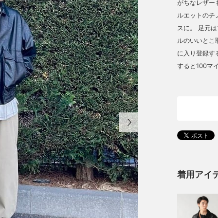
がちなレザー
ルエットのチ
スに。 足元
ルのいいとこ
に入り登録す
すると100マ
着用アイ