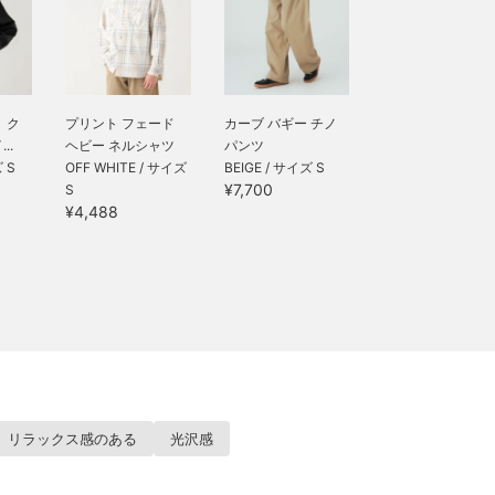
】ク
プリント フェード
カーブ バギー チノ
..
ヘビー ネルシャツ
パンツ
 S
OFF WHITE / サイズ
BEIGE / サイズ S
¥7,700
S
¥4,488
リラックス感のある
光沢感