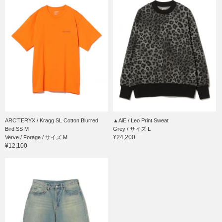
ARC’TERYX / Kragg SL Cotton Blurred
▲AiE / Leo Print Sweat
Bird SS M
Grey / サイズ L
¥24,200
Verve / Forage / サイズ M
¥12,100