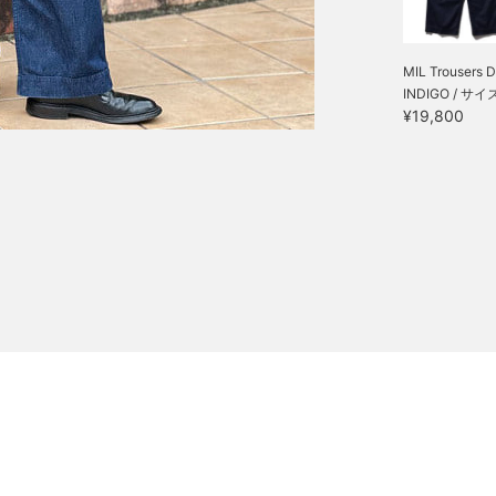
MIL Trousers 
INDIGO / サイ
¥19,800