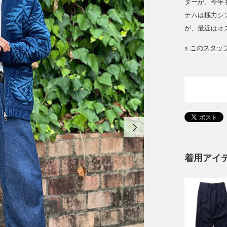
ターが、今年
テムは極力シ
が、最近はオ
» このスタ
着用アイ