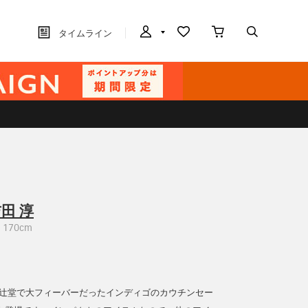
タイムライン
田 淳
170cm
 辻堂で大フィーバーだったインディゴのカウチンセー