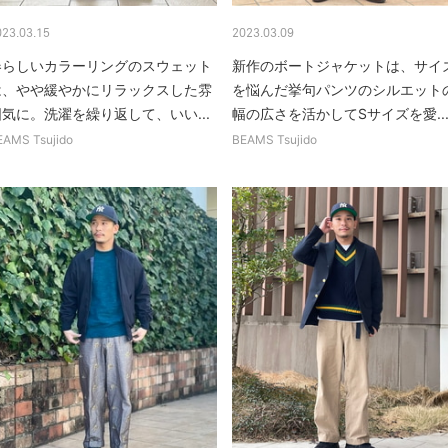
023.03.15
2023.03.09
春らしいカラーリングのスウェット
新作のボートジャケットは、サイ
は、やや緩やかにリラックスした雰
を悩んだ挙句パンツのシルエット
囲気に。洗濯を繰り返して、いい...
幅の広さを活かしてSサイズを愛..
EAMS Tsujido
BEAMS Tsujido