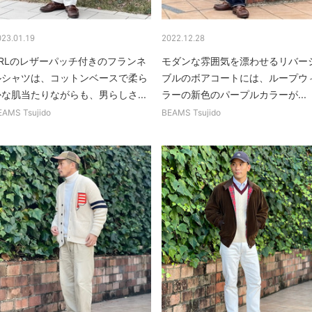
023.01.19
2022.12.28
RRLのレザーパッチ付きのフランネ
モダンな雰囲気を漂わせるリバー
ルシャツは、コットンベースで柔ら
ブルのボアコートには、ループウ
かな肌当たりながらも、男らしさ...
ラーの新色のパープルカラーが...
EAMS Tsujido
BEAMS Tsujido