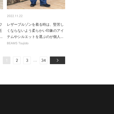
2022.11.22
ワ
レザーブルゾンを着る時は、堅苦し
近
くならないよう柔らかい印象のアイ
.
テムやシルエットを選ぶのが個人...
BEAMS Tsujido
...
1
2
3
34