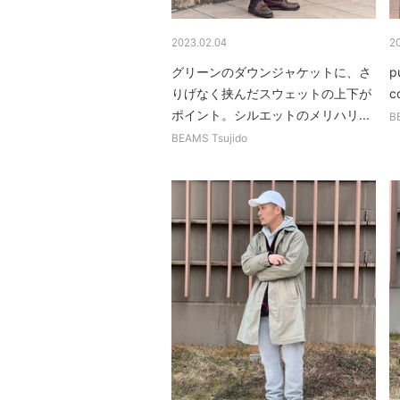
2023.02.04
2
グリーンのダウンジャケットに、さ
p
りげなく挟んだスウェットの上下が
c
ポイント。シルエットのメリハリ...
B
BEAMS Tsujido