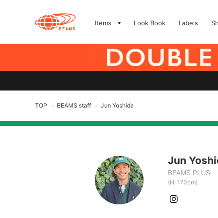
Items
Look Book
Labels
S
TOP
BEAMS staff
Jun Yoshida
>
>
Jun Yoshi
BEAMS PLUS
(H: 170cm)