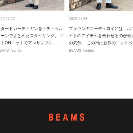
022.12.27
2022.11.23
レタードカーディガンをナチュラル
ブラウンのコーデュロイには、ホ
トーンでまとめたスタイリング。 ニ
イトのアイテムを合わせるのが最
トONニットでアンサンブル...
の気分。 この日は新作のニットベ..
EAMS Tsujido
BEAMS Tsujido