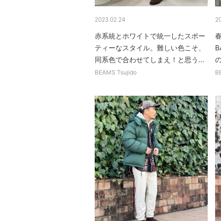
2023.02.24
2
赤系統とホワイトで統一したスポー
ティーなスタイル。難しい色こそ、
B
同系色で合わせてしまえ！と思う...
の
BEAMS Tsujido
B