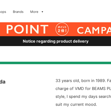
hops
Brands
More
Notice regarding product delivery
33 years old, born in 1989. Fa
da
charge of VMD for BEAMS PLU
style, I spend my days searchi
suit my current mood.