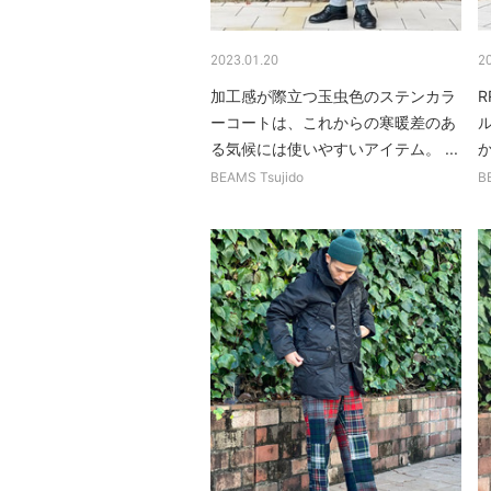
2023.01.20
2
加工感が際立つ玉虫色のステンカラ
ーコートは、これからの寒暖差のあ
る気候には使いやすいアイテム。 ...
BEAMS Tsujido
B