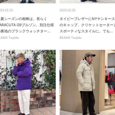
023.02.23
2023.02.20
春夏シーズンの相棒は、長らく
ネイビーブレザーにNYヤンキース
ARACUTA G9ブルゾン。別注仕様
のキャップ、クリケットセーター
裏地のブラックウォッチター...
スポーティなスタイルに。でも...
EAMS Tsujido
BEAMS Tsujido